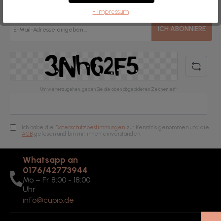
entwickelt für höchste Ansprüche in Studio und Alltag.
- Impressum
E-
ICH ABONNIERE
Mail-
Adresse*
Um weiterzugehen, geben Sie die oben abgebildeten Zeichen ein*
Ich habe die
Datenschutzbestimmungen
zur Kenntnis genommen und die
AGB
gelesen und bin mit ihnen einverstanden.
Whatsapp an
0176/42773944
Mo – Fr 8:00 - 18:00
Uhr
info@cupio.de