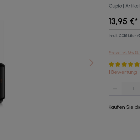
Cupio |
Artikel
13,95 €*
Inhalt:
0.015 Liter
(
Preise inkl. MwSt.
Durchschnittl
1 Bewertung
Produkt Anzahl: G
Kaufen Sie di