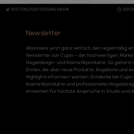
Cupio Adhesion Trio Set
erhältst du die ultimative 3-
KOSTENLOSER VERSAND AB 59€
VERSA
Schritt-Lösung für perfekte
Haftung – ganz ohne
Liftings. Das Set enthält: ✨
Nail Prep – entfettet den
Newsletter
Naturnagel und entfernt
überschüssige Feuchtigkeit
✨ Nail Bonder – sorgt für
Abonniere jetzt ganz einfach den regelmäßig e
die optimale Verbindung
zwischen Nagel und
Newsletter von Cupio – der hochwertigen Marke f
Material ✨ Ultra Lock Base
Nageldesign- und Kosmetikprodukte. So gehörst
– verstärkt die Haftung für
Ersten, die über neue Produkte, Angebote und ex
extra lange Haltbarkeit
Deine Vorteile auf einen
Highlights informiert werden. Entdecke bei Cupi
Blick: ✔ Maximale Haftung
Kosmetikprodukte und professionelles Nageldesign
✔ Längere Haltbarkeit
entwickelt für höchste Ansprüche in Studio und Al
deiner Modellage ✔ Keine
Liftings mehr ✔ Für Gel,
Acryl, Polygel & Shellac
geeignet ✔ Studioqualität
von Cupio Ob für
professionelle Nagelstudios
oder anspruchsvolle Home
Nails – dieses Trio ist die