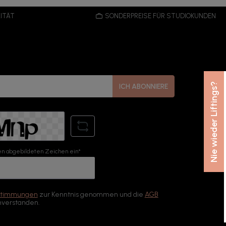
ITÄT
SONDERPREISE FÜR STUDIOKUNDEN
Nie wieder Liftings?
ICH ABONNIERE
n abgebildeten Zeichen ein*
stimmungen
zur Kenntnis genommen und die
AGB
nverstanden.