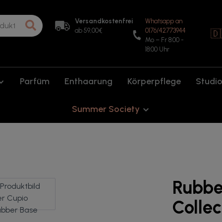
Versandkostenfrei
Whatsapp an
ab 59,00€
0176/42773944
🇩
Mo – Fr 8:00 -
18:00 Uhr
Parfüm
Enthaarung
Körperpflege
Studi
Summer Society
Rubbe
Collec