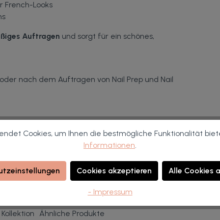
ür French-Looks
ns
ßiges Auftragen
und sorgt für ein schönes,
 oder nach dem Auftragen von Nail Prep und Nail
ndet Cookies, um Ihnen die bestmögliche Funktionalität biet
Informationen
.
hen 15 und 25 °C lagern. Zu niedrige oder zu hohe
tzeinstellungen
Cookies akzeptieren
Alle Cookies 
ente führen.
- Impressum
Kollektion
Ähnliche Produkte