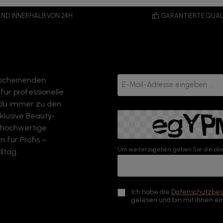
ND INNERHALB VON 24H
GARANTIERTE QUAL
rscheinenden
E-
Mail-
ür professionelle
Adresse*
 du immer zu den
klusive Beauty-
o hochwertige
 für Profis –
Um weiterzugehen, geben Sie die obe
ltag.
Ich habe die
Datenschutzbe
gelesen und bin mit ihnen ei