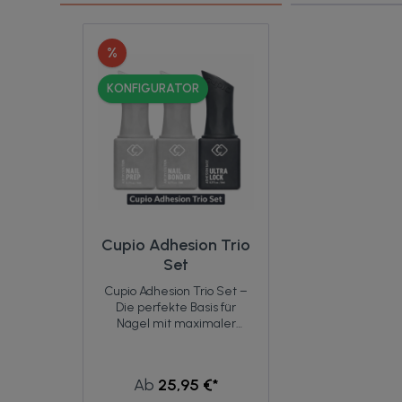
%
KONFIGURATOR
Cupio Adhesion Trio
Set
Cupio Adhesion Trio Set –
Die perfekte Basis für
Nägel mit maximaler
Haltbarkeit Professionelle
Nagelmodellagen
beginnen mit der richtigen
Ab
25,95 €*
Vorbereitung. Mit dem