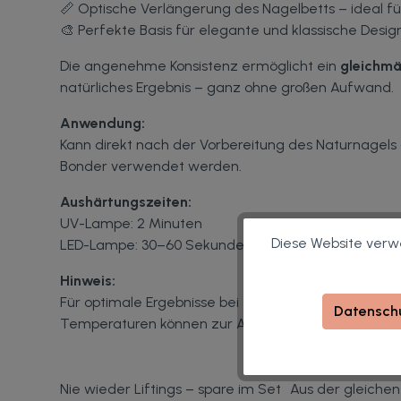
📏 Optische Verlängerung des Nagelbetts – ideal f
🎨 Perfekte Basis für elegante und klassische Desig
Die angenehme Konsistenz ermöglicht ein
gleichmä
natürliches Ergebnis – ganz ohne großen Aufwand.
Anwendung:
Kann direkt nach der Vorbereitung des Naturnagels
Bonder verwendet werden.
Aushärtungszeiten:
UV-Lampe: 2 Minuten
Diese Website verwe
LED-Lampe: 30–60 Sekunden
Hinweis:
Für optimale Ergebnisse bei einer Temperatur zwisc
Datenschu
Temperaturen können zur Ablagerung der Farbpigm
Nie wieder Liftings – spare im Set
Aus der gleichen 