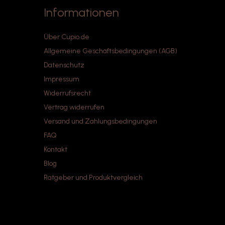
perfekte Grundlage für
Informationen
wunderschöne, langlebige
Nägel.Perfekte
Vorbereitung. Perfekte
Über Cupio.de
Haftung. Perfekte Nägel.
Allgemeine Geschäftsbedingungen (AGB)
Datenschutz
Impressum
Widerrufsrecht
Vertrag widerrufen
Versand und Zahlungsbedingungen
FAQ
Kontakt
Blog
Ratgeber und Produktvergleich