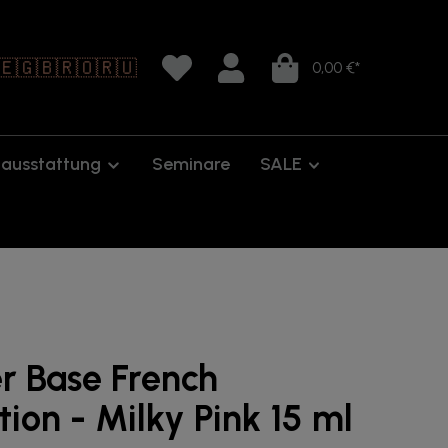
🇪
🇬🇧
🇷🇴
🇷🇺
0,00 €*
oausstattung
Seminare
SALE
r Base French
tion - Milky Pink 15 ml