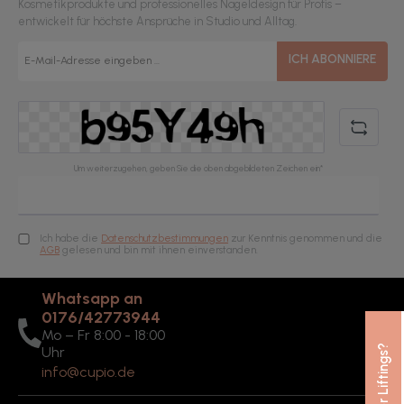
Kosmetikprodukte und professionelles Nageldesign für Profis –
entwickelt für höchste Ansprüche in Studio und Alltag.
E-
ICH ABONNIERE
Mail-
Adresse*
Um weiterzugehen, geben Sie die oben abgebildeten Zeichen ein*
Ich habe die
Datenschutzbestimmungen
zur Kenntnis genommen und die
AGB
gelesen und bin mit ihnen einverstanden.
Whatsapp an
0176/42773944
Mo – Fr 8:00 - 18:00
Nie wieder Liftings?
Uhr
info@cupio.de