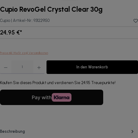
Cupio RevoGel Crystal Clear 30g
Cupio |
Artikel-Nr.:
931229150
24,95 €*
Preise inkl. MwSt. zzgl. Versandkosten
Produkt Anzahl: Gib den gewünschten Wert ein oder benutze die Schaltflächen um die Anzahl zu erhöhen oder 
In den Warenkorb
Kaufen Sie dieses Produkt und verdienen Sie 24.95 Treuepunkte!
Beschreibung