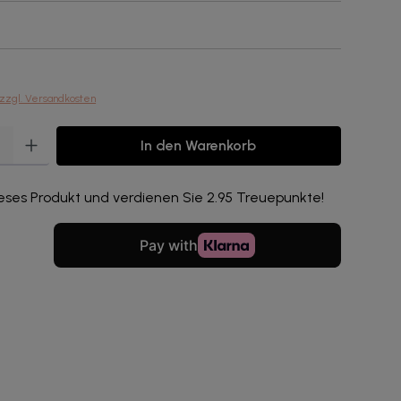
 zzgl. Versandkosten
ib den gewünschten Wert ein oder benutze die Schaltflächen um die Anzahl zu erhö
In den Warenkorb
eses Produkt und verdienen Sie 2.95 Treuepunkte!