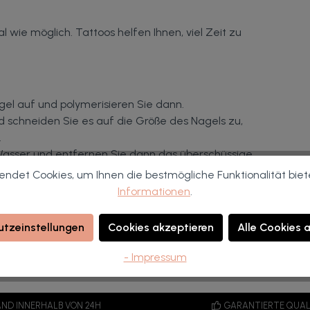
al wie möglich.
Tattoos helfen Ihnen, viel Zeit zu
gel auf und polymerisieren Sie dann.
 schneiden Sie es auf die Größe des Nagels zu,
.
 Wasser und entfernen Sie dann das überschüssige
ndet Cookies, um Ihnen die bestmögliche Funktionalität biet
ten Sie ihn jedoch noch nicht aus.
Informationen
.
uf den Nagel (über die ungehärtete
hrem Finger ein.
tzeinstellungen
Cookies akzeptieren
Alle Cookies 
chuss zerkleinern.
ren.
- Impressum
ND INNERHALB VON 24H
GARANTIERTE QUAL