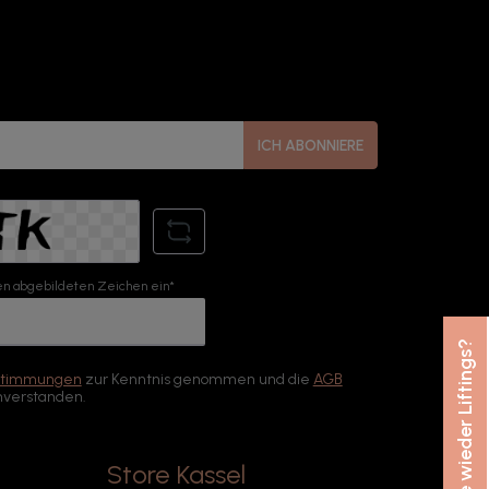
ICH ABONNIERE
n abgebildeten Zeichen ein*
Nie wieder Liftings?
stimmungen
zur Kenntnis genommen und die
AGB
nverstanden.
Store Kassel