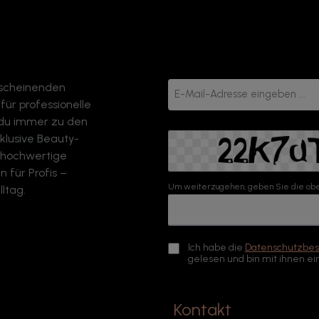
rscheinenden
E-
Mail-
ür professionelle
Adresse*
 du immer zu den
klusive Beauty-
o hochwertige
 für Profis –
Um weiterzugehen, geben Sie die obe
ltag.
Ich habe die
Datenschutzbe
gelesen und bin mit ihnen ei
Kontakt