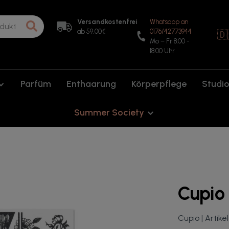
Versandkostenfrei
Whatsapp an
ab 59,00€
0176/42773944
🇩
Mo – Fr 8:00 -
18:00 Uhr
Parfüm
Enthaarung
Körperpflege
Studi
Summer Society
Cupio 
Cupio |
Artikel