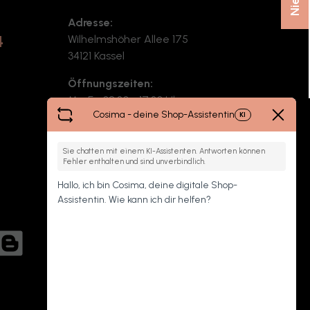
Adresse:
4
Wilhelmshöher Allee 175
34121 Kassel
r
Öffnungszeiten:
Mo-Fr: 08:30 - 17:30 Uhr
Cosima - deine Shop-Assistentin
KI
Sa: 10:00 - 13:00 Uhr
Routenplaner starten
Sie chatten mit einem KI-Assistenten. Antworten können
Fehler enthalten und sind unverbindlich.
Hallo, ich bin Cosima, deine digitale Shop-
Assistentin. Wie kann ich dir helfen?
log