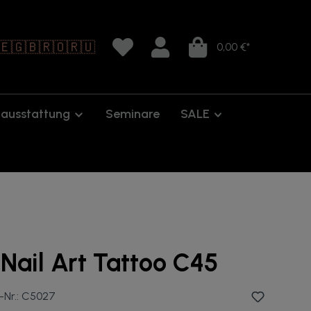
🇪
🇬🇧
🇷🇴
🇷🇺
0,00 €*
oausstattung
Seminare
SALE
Nail Art Tattoo C45
-Nr.:
C5027