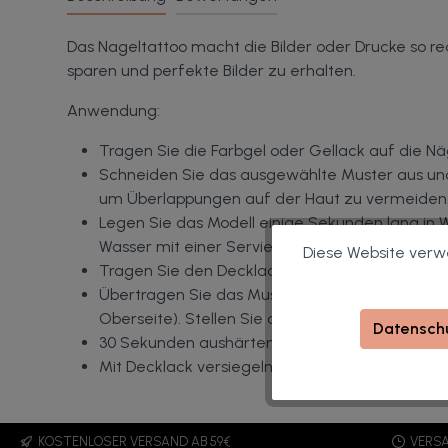
Das Nageltattoo macht die Bilder oder Drucke so re
sparen und perfekte Bilder zu erhalten.
Anwendung:
Tragen Sie die Farbgel oder Gellack auf die Nä
Schneiden Sie das ausgewählte Muster aus und
um Überlappungen auf der Haut zu vermeiden
Legen Sie das Modell einige Sekunden lang in
Wasser mit einer Serviette.
Diese Website verwe
Tragen Sie den Decklack auf den Nagel auf, här
Übertragen Sie das Muster vom Papierhalter a
Oberseite).
Stellen Sie das Modell einfach mit I
Datenschu
30 Sekunden aushärten lassen, dann den Übers
Mit Decklack versiegeln, vollständig polymerisie
KOSTENLOSER VERSAND AB 59€
VERSA