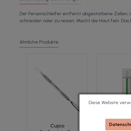
Der Fersenschleifer entfernt abgestorbene Zellen,
schneiden oder zu reizen. Macht die Haut fein. Das I
Ähnliche Produkte
Diese Website verwe
Datenschu
Cupio
KART Balanc