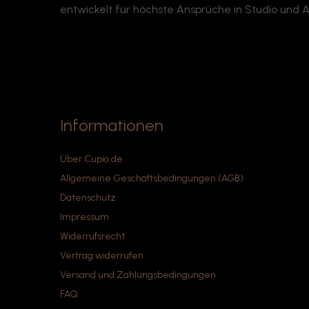
entwickelt für höchste Ansprüche in Studio und Al
bestehen aus Edelstahl
bester Qualität, dem
gleichen Stahl, der auch für
chirurgische Instrumente
verwendet wird. Für
eingewachsene Nägel
geeignet. Ein Ende des
Instruments ist leicht
gewölbt.
Informationen
Über Cupio.de
Allgemeine Geschäftsbedingungen (AGB)
Datenschutz
Impressum
Widerrufsrecht
Vertrag widerrufen
Versand und Zahlungsbedingungen
FAQ