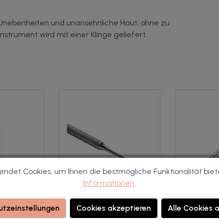
 Unebenheiten und unansehnliche Haut, ohne zu
nstrument wird mit einer Klinge geliefert.
ndet Cookies, um Ihnen die bestmögliche Funktionalität biet
Informationen
.
tzeinstellungen
Cookies akzeptieren
Alle Cookies 
ing Feet
Cupio PRO11
Cupio Pr