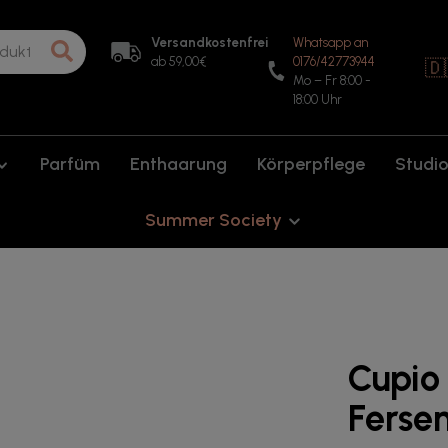
Versandkostenfrei
Whatsapp an
ab 59,00€
0176/42773944
🇩
Mo – Fr 8:00 -
18:00 Uhr
Parfüm
Enthaarung
Körperpflege
Studi
Summer Society
Cupio
Fersen