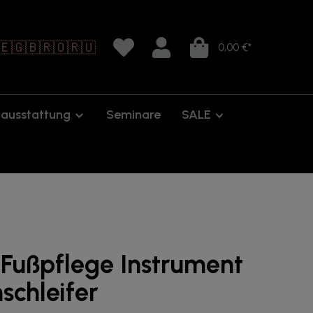
🇪
🇬🇧
🇷🇴
🇷🇺
0,00 €*
oausstattung
Seminare
SALE
 Fußpflege Instrument
schleifer