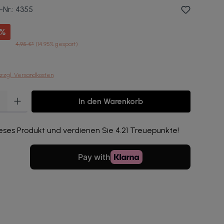
-Nr.:
4355
%
4,95 €*
(14.95% gespart)
 zzgl. Versandkosten
ib den gewünschten Wert ein oder benutze die Schaltflächen um die Anzahl zu erhö
In den Warenkorb
eses Produkt und verdienen Sie 4.21 Treuepunkte!