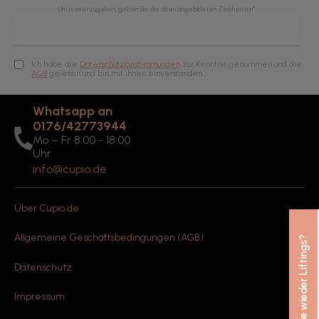
Um weiterzugehen, geben Sie die oben abgebildeten Zeichen ein*
Ich habe die
Datenschutzbestimmungen
zur Kenntnis genommen und die
AGB
gelesen und bin mit ihnen einverstanden.
Whatsapp an
0176/42773944
Mo – Fr 8:00 - 18:00
Uhr
info@cupio.de
Über Cupio.de
Allgemeine Geschäftsbedingungen (AGB)
Nie wieder Liftings?
Datenschutz
Impressum