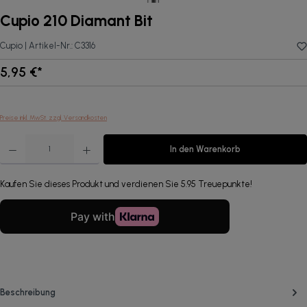
Cupio 210 Diamant Bit
Cupio |
Artikel-Nr.:
C3316
5,95 €*
Preise inkl. MwSt. zzgl. Versandkosten
Produkt Anzahl: Gib den gewünschten Wert ein oder benutze die Schaltflächen um die Anzahl zu erhöhen oder 
In den Warenkorb
Kaufen Sie dieses Produkt und verdienen Sie 5.95 Treuepunkte!
Beschreibung