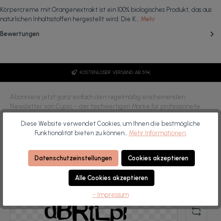
Körpercreme mit Orangenextrakt ist ein 100% biologisches Produkt, das aus
natürlichen Inhaltsstoffen hergestellt wird. Die K…
Mehr
Bewertungen
KOSTENLOSER VERSAND AB 59€
Abonniere jetzt ganz einfach den regelmäßig erscheinenden
Newsletter von Cupio – der hochwertigen Marke für professionelle
Nageldesign- und Kosmetikprodukte. So gehörst du immer zu den
Diese Website verwendet Cookies, um Ihnen die bestmögliche
Ersten, die über neue Produkte, Angebote und exklusive Beauty-
Funktionalität bieten zu können...
Mehr Informationen
.
Highlights informiert werden. Entdecke bei Cupio hochwertige
Kosmetikprodukte und professionelles Nageldesign für Profis –
entwickelt für höchste Ansprüche in Studio und Alltag.
Datenschutzeinstellungen
Cookies akzeptieren
E-
ICH ABONNIERE
Mail-
Alle Cookies akzeptieren
Adresse*
- Impressum