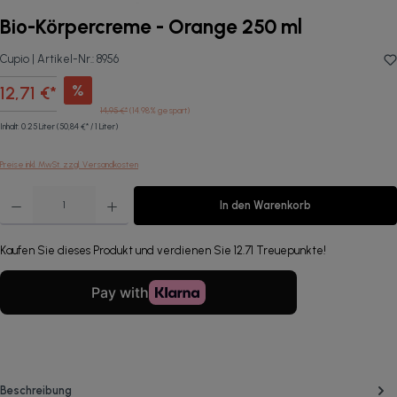
Bio-Körpercreme - Orange 250 ml
Cupio |
Artikel-Nr.:
8956
%
12,71 €*
14,95 €*
(14.98% gespart)
Inhalt:
0.25 Liter
(50,84 €* / 1 Liter)
Preise inkl. MwSt. zzgl. Versandkosten
Produkt Anzahl: Gib den gewünschten Wert ein oder benutze die Schaltflächen um die Anzahl zu erhöhen oder 
In den Warenkorb
Kaufen Sie dieses Produkt und verdienen Sie 12.71 Treuepunkte!
Beschreibung