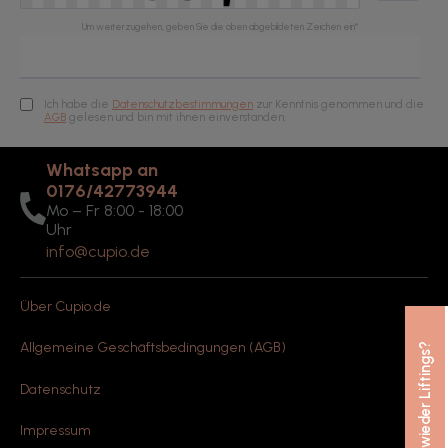
Um weiterzugehen, geben Sie die oben abgebildeten Zeichen ein*
Ich habe die
Datenschutzbestimmungen
zur Kenntnis genommen und die
AGB
gelesen und bin mit ihnen einverstanden.
Whatsapp an
0176/42773944
Mo – Fr 8:00 - 18:00
Uhr
info@cupio.de
Über Cupio.de
Allgemeine Geschäftsbedingungen (AGB)
Nie wieder Liftings?
Datenschutz
Impressum